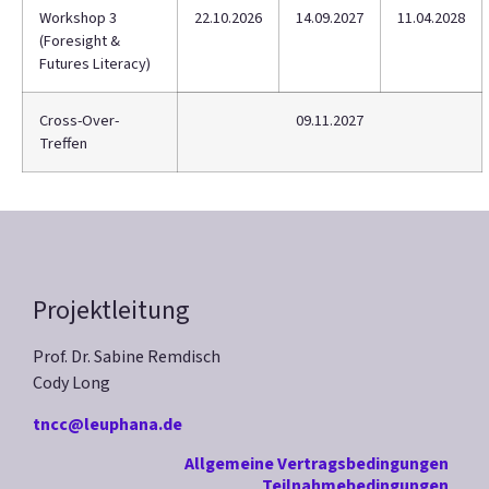
Workshop 3
22.10.2026
14.09.2027
11.04.2028
(Foresight &
Futures Literacy)
Cross-Over-
09.11.2027
Treffen
Projektleitung
Prof. Dr. Sabine Remdisch
Cody Long
tncc@leuphana.de
Allgemeine Vertragsbedingungen
Teilnahmebedingungen