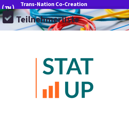
Trans-Nation Co-Creation
Teilnehmerliste
Mehr Innovation für Deutschland