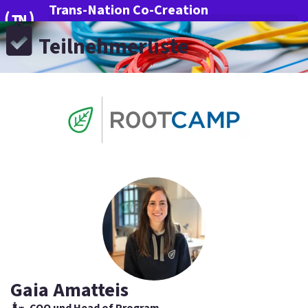
Trans-Nation Co-Creation
Teilnehmerliste
Mehr Innovation für Deutschland
Gaia Amatteis
COO und Head of Program