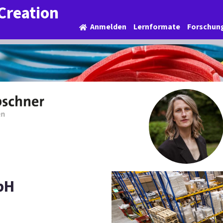
Creation
Anmelden
Lernformate
Forschun
bH