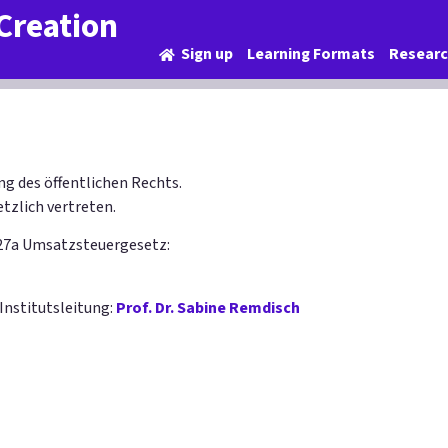
Creation
Sign up
Learning Formats
Resear
ng des öffentlichen Rechts.
tzlich vertreten.
27a Umsatzsteuergesetz:
e Institutsleitung:
Prof. Dr. Sabine Remdisch